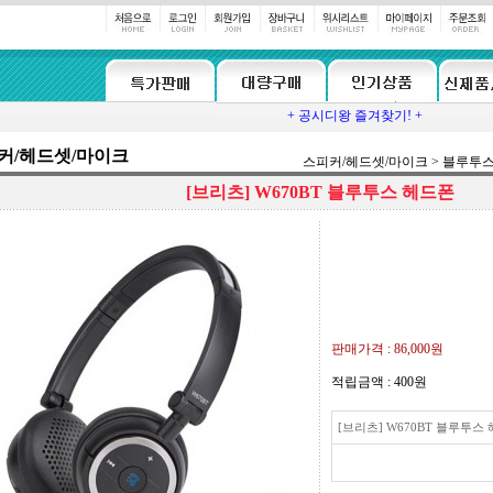
+ 공시디왕 즐겨찾기! +
커/헤드셋/마이크
스피커/헤드셋/마이크
>
블루투
[브리츠] W670BT 블루투스 헤드폰
판매가격 :
86,000원
적립금액 :
400원
[브리츠] W670BT 블루투스