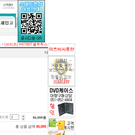
스
>
[브리츠] W670BT 블루투스 헤드폰
다음상품
 헤드폰
86,000
원
총 상품 금액
86,000
원