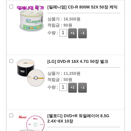
[밀레니엄] CD-R 800M 52X 50장 케익
상품가 :
16,500원
적립금 :
90원
수량 :
+1
-1
[LG] DVD-R 16X 4.7G 50장 벌크
상품가 :
11,250원
적립금 :
50원
수량 :
+1
-1
[멜로디] DVD+R 듀얼레이어 8.5G
2.4X~8X 10장