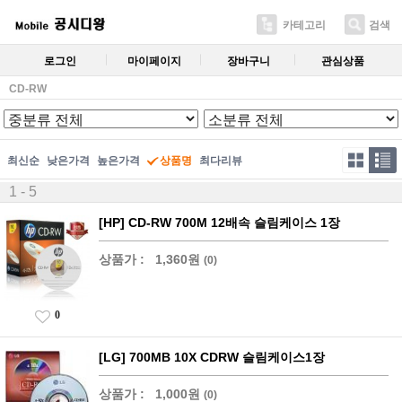
카테고리
검색
로그인
마이페이지
장바구니
관심상품
CD-RW
최신순
낮은가격
높은가격
상품명
최다리뷰
1 - 5
[HP] CD-RW 700M 12배속 슬림케이스 1장
상품가 :
1,360원
(0)
0
[LG] 700MB 10X CDRW 슬림케이스1장
상품가 :
1,000원
(0)