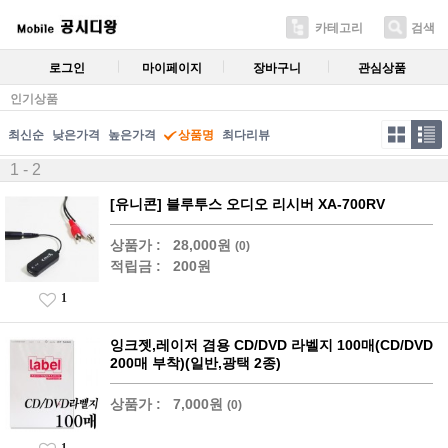
카테고리
검색
로그인
마이페이지
장바구니
관심상품
인기상품
최신순
낮은가격
높은가격
상품명
최다리뷰
1 - 2
[유니콘] 블루투스 오디오 리시버 XA-700RV
상품가 :
28,000원
(0)
적립금 :
200원
1
잉크젯,레이저 겸용 CD/DVD 라벨지 100매(CD/DVD
200매 부착)(일반,광택 2종)
상품가 :
7,000원
(0)