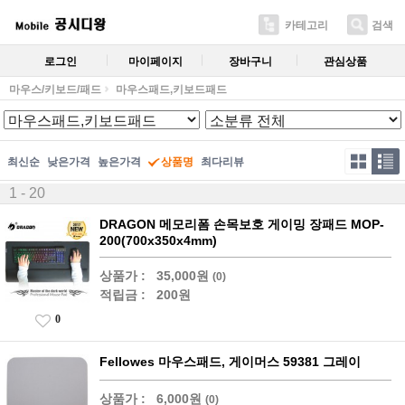
카테고리
검색
로그인
마이페이지
장바구니
관심상품
마우스/키보드/패드
마우스패드,키보드패드
최신순
낮은가격
높은가격
상품명
최다리뷰
1 - 20
DRAGON 메모리폼 손목보호 게이밍 장패드 MOP-
200(700x350x4mm)
상품가 :
35,000원
(0)
적립금 :
200원
0
Fellowes 마우스패드, 게이머스 59381 그레이
상품가 :
6,000원
(0)