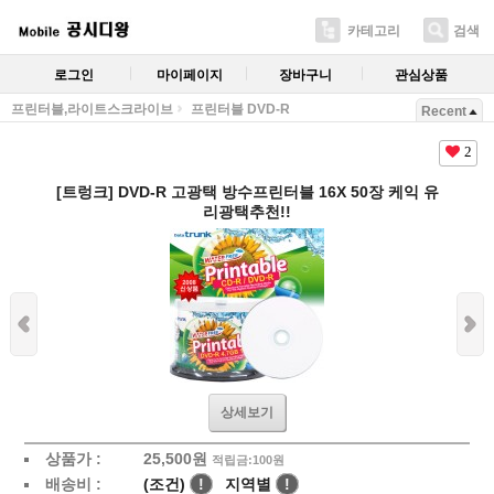
카테고리
검색
로그인
마이페이지
장바구니
관심상품
프린터블,라이트스크라이브
프린터블 DVD-R
Recent
2
[트렁크] DVD-R 고광택 방수프린터블 16X 50장 케익 유
리광택추천!!
상세보기
상품가 :
25,500
원
적립금:100원
배송비 :
(조건)
!
지역별
!