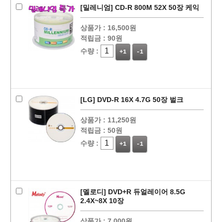
[밀레니엄] CD-R 800M 52X 50장 케익
상품가 :
16,500원
적립금 :
90원
수량 :
+1
-1
[LG] DVD-R 16X 4.7G 50장 벌크
상품가 :
11,250원
적립금 :
50원
수량 :
+1
-1
[멜로디] DVD+R 듀얼레이어 8.5G
2.4X~8X 10장
상품가 :
7,000원