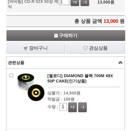
[버바팀] CD-R 52X 50장 케
13,000
원
+1
-1
익
총 상품 금액
13,000
원
구매하기
장바구니
관심상품
관련상품
[멜로디] DIAMOND 블랙 700M 48X
50P CAKE(인기상품)
상품가 :
14,500원
적립금 :
100원
수량 :
+1
-1