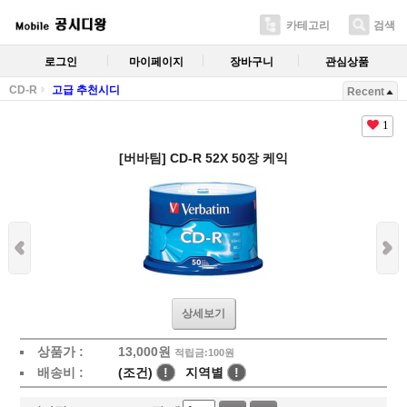
카테고리
검색
로그인
마이페이지
장바구니
관심상품
CD-R
고급 추천시디
Recent
1
[버바팀] CD-R 52X 50장 케익
상세보기
상품가 :
13,000
원
적립금:100원
배송비 :
(조건)
!
지역별
!