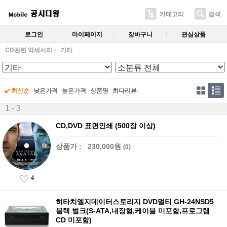
카테고리
검색
로그인
마이페이지
장바구니
관심상품
CD관련 악세서리
기타
최신순
낮은가격
높은가격
상품명
최다리뷰
1 - 3
CD,DVD 표면인쇄 (500장 이상)
상품가 :
230,000원
(0)
4
히타치엘지데이터스토리지 DVD멀티 GH-24NSD5
블랙 벌크(S-ATA,내장형,케이블 미포함,프로그램
CD 미포함)