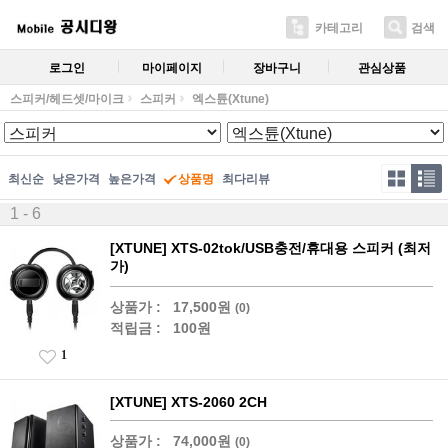
카테고리
검색
로그인
마이페이지
장바구니
관심상품
스피커/헤드셋/마이크
스피커
엑스튠(Xtune)
최신순
낮은가격
높은가격
상품명
최다리뷰
1 - 6
[XTUNE] XTS-02tok/USB충전/휴대용 스피커 (최저
가)
상품가 :
17,500원
(0)
적립금 :
100원
1
[XTUNE] XTS-2060 2CH
상품가 :
74,000원
(0)