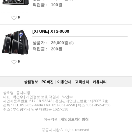
적립금 :
100원
0
[XTUNE] XTS-9000
상품가 :
29,000원
(0)
적립금 :
200원
0
상점정보
PC버젼
이용안내
고객센터
커뮤니티
상호명 : 공시디왕
대표 : 박건수 | 개인정보 보호 책임자 : 박건수
사업자등록번호 :617-18-93243 | 통신판매업신고번호 : 제2005-7호
전화 : TEL.051-852-4404 FAX. 051-851-4558 | 팩스 : 051-852-4558
주소 : 부산광역시 남구 대연2동 1627-138
이용약관
|
개인정보처리방침
ⓒ공시디왕 All rights reserved.